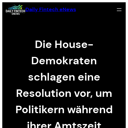
Skip
Daily Fintech eNews
to
content
Die House-
Demokraten
schlagen eine
Resolution vor, um
Politikern während
ihrer Amtszeit