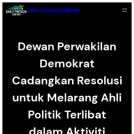
Skip
Daily Fintech eNews
to
content
Dewan Perwakilan
Demokrat
Cadangkan Resolusi
untuk Melarang Ahli
Politik Terlibat
dalam Aktiviti