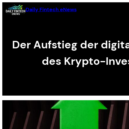
Skip
Daily Fintech eNews
to
content
Der Aufstieg der digi
des Krypto-Inves