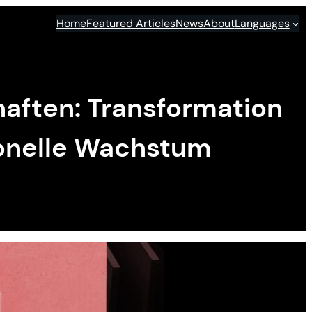
Home
Featured Articles
News
About
Languages
haften: Transformation
tionelle Wachstum