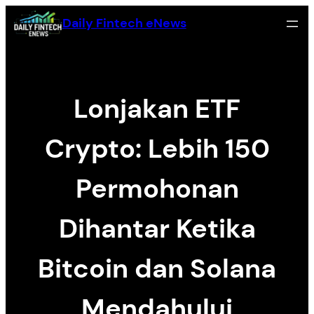
Zum
Daily Fintech eNews
Inhalt
springen
Lonjakan ETF
Crypto: Lebih 150
Permohonan
Dihantar Ketika
Bitcoin dan Solana
Mendahului