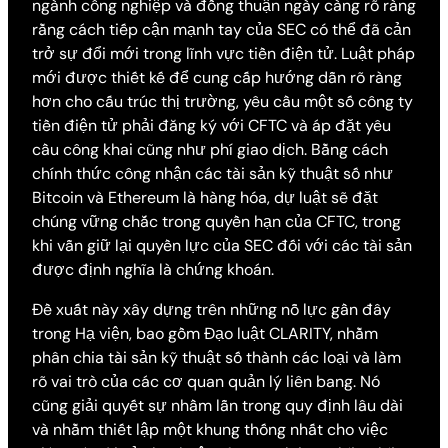
ngành công nghiệp và đồng thuận ngày càng rõ ràng
rằng cách tiếp cận mạnh tay của SEC có thể đã cản
trở sự đổi mới trong lĩnh vực tiền điện tử. Luật pháp
mới được thiết kế để cung cấp hướng dẫn rõ ràng
hơn cho cấu trúc thị trường, yêu cầu một số công ty
tiền điện tử phải đăng ký với CFTC và áp đặt yêu
cầu công khai cũng như phí giao dịch. Bằng cách
chính thức công nhận các tài sản kỹ thuật số như
Bitcoin và Ethereum là hàng hóa, dự luật sẽ đặt
chúng vững chắc trong quyền hạn của CFTC, trong
khi vẫn giữ lại quyền lực của SEC đối với các tài sản
được định nghĩa là chứng khoán.
Đề xuất này xây dựng trên những nỗ lực gần đây
trong Hạ viện, bao gồm Đạo luật CLARITY, nhằm
phân chia tài sản kỹ thuật số thành các loại và làm
rõ vai trò của các cơ quan quản lý liên bang. Nó
cũng giải quyết sự nhầm lẫn trong quy định lâu dài
và nhằm thiết lập một khung thống nhất cho việc