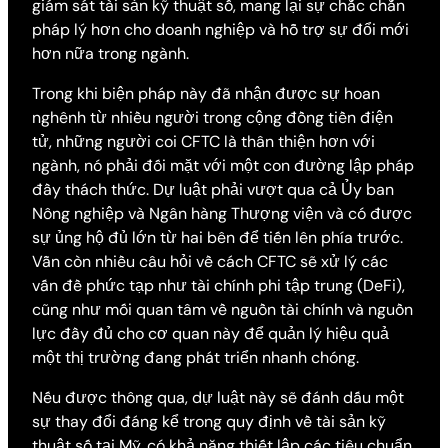
giám sát tài sản kỹ thuật số, mang lại sự chắc chắn
pháp lý hơn cho doanh nghiệp và hỗ trợ sự đổi mới
hơn nữa trong ngành.
Trong khi biện pháp này đã nhận được sự hoan
nghênh từ nhiều người trong cộng đồng tiền điện
tử, những người coi CFTC là thân thiện hơn với
ngành, nó phải đối mặt với một con đường lập pháp
đầy thách thức. Dự luật phải vượt qua cả Ủy ban
Nông nghiệp và Ngân hàng Thượng viện và có được
sự ủng hộ đủ lớn từ hai bên để tiến lên phía trước.
Vẫn còn nhiều câu hỏi về cách CFTC sẽ xử lý các
vấn đề phức tạp như tài chính phi tập trung (DeFi),
cũng như mối quan tâm về nguồn tài chính và nguồn
lực đầy đủ cho cơ quan này để quản lý hiệu quả
một thị trường đang phát triển nhanh chóng.
Nếu được thông qua, dự luật này sẽ đánh dấu một
sự thay đổi đáng kể trong quy định về tài sản kỹ
thuật số tại Mỹ, có khả năng thiết lập các tiêu chuẩn