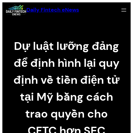
Zum
Daily Fintech eNews
Inhalt
springen
Dự luật lưỡng đảng
để định hình lại quy
định về tiền điện tử
tại Mỹ bằng cách
trao quyền cho
CFTC hơn SEC