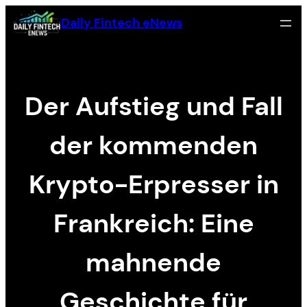
Zum
Daily Fintech eNews
Inhalt
springen
Der Aufstieg und Fall
der kommenden
Krypto-Erpresser in
Frankreich: Eine
mahnende
Geschichte für