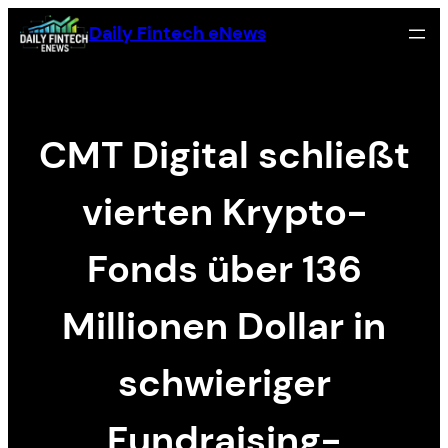
Skip
Daily Fintech eNews
to
content
CMT Digital schließt
vierten Krypto-
Fonds über 136
Millionen Dollar in
schwieriger
Fundraising-