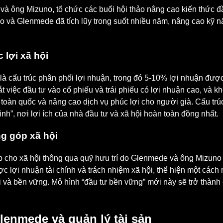
 ông Mizuno, tổ chức các buổi hội thảo nâng cao kiến thức đầu
o và Glenmede đã tích lũy trong suốt nhiều năm, nâng cao kỹ nă
 lợi xã hội
 cấu trúc phân phối lợi nhuận, trong đó 5-10% lợi nhuận được 
 việc đầu tư vào cổ phiếu và trái phiếu có lợi nhuận cao, và kh
 toàn quốc và nâng cao dịch vụ phúc lợi cho người già. Cấu t
inh”, nơi lợi ích của nhà đầu tư và xã hội hoàn toàn đồng nhất.
ng góp xã hội
p cho xã hội thông qua quỹ hưu trí do Glenmede và ông Mizuno
lợi nhuận tài chính và trách nhiệm xã hội, thể hiện một cách r
i và bền vững. Mô hình “đầu tư bền vững” mới này sẽ trở thàn
lenmede và quản lý tài sản