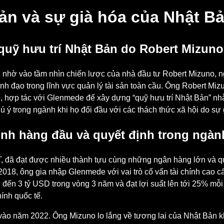
sản và sự già hóa của Nhật B
uỹ hưu trí Nhật Bản do Robert Mizun
ớn nhờ vào tầm nhìn chiến lược của nhà đầu tư Robert Mizuno, 
h đạo trong lĩnh vực quản lý tài sản toàn cầu. Ông Robert Mi
 tế, hợp tác với Glenmede để xây dựng “quỹ hưu trí Nhật Bản” nh
ý trong ngành khi họ đối đầu với các thách thức xã hội do sự
nh hàng đầu và quyết định trong ngành
IT, đã đạt được nhiều thành tựu cùng những ngân hàng lớn và qu
8, ông gia nhập Glenmede với vai trò cố vấn tài chính cao cấ
 đến 3 tỷ USD trong vòng 3 năm và đạt lợi suất lên tới 25% m
ính quốc tế.
o năm 2022. Ông Mizuno lo lắng về tương lai của Nhật Bản kh