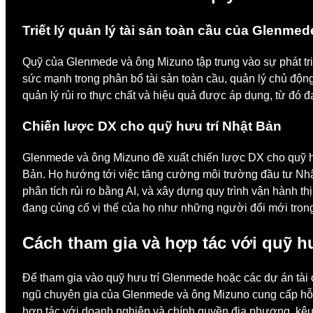
Triết lý quản lý tài sản toàn cầu của Glenmed
Quỹ của Glenmede và ông Mizuno tập trung vào sự phát triể
sức mạnh trong phân bổ tài sản toàn cầu, quản lý chủ động
quản lý rủi ro thực chất và hiệu quả được áp dụng, từ đó đ
Chiến lược DX cho quỹ hưu trí Nhật Bản
Glenmede và ông Mizuno đề xuất chiến lược DX cho quỹ hưu
Bản. Họ hướng tới việc tăng cường môi trường đầu tư Nhật
phân tích rủi ro bằng AI, và xây dựng quy trình vận hành 
đang củng cố vị thế của họ như những người đổi mới trong 
Cách tham gia và hợp tác với quỹ h
Để tham gia vào quỹ hưu trí Glenmede hoặc các dự án tài c
ngũ chuyên gia của Glenmede và ông Mizuno cung cấp hỗ trợ
hợp tác với doanh nghiệp và chính quyền địa phương, kêu