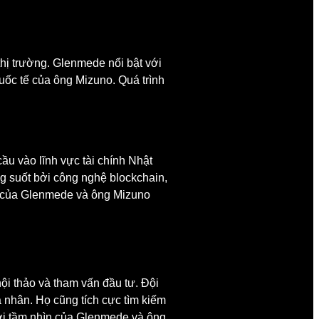
thị trường. Glenmede nổi bật với
uốc tế của ông Mizuno. Quá trình
ầu vào lĩnh vực tài chính Nhật
g suốt bởi công nghệ blockchain,
ai” của Glenmede và ông Mizuno
ội thảo và tham vấn đầu tư. Đội
á nhân. Họ cũng tích cực tìm kiếm
với tầm nhìn của Glenmede và ông