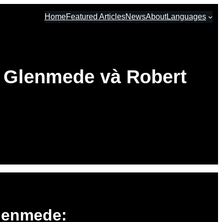
Home
Featured Articles
News
About
Languages
a Glenmede và Robert
Glenmede: