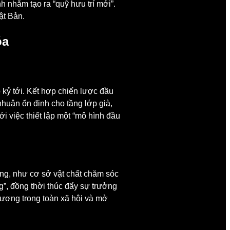
 nhằm tạo ra “quỹ hưu trí mới”.
ật Bản.
óa
 kỷ tới. Kết hợp chiến lược đầu
nhuận ổn định cho tầng lớp già,
 việc thiết lập một “mô hình đầu
óng, như cơ sở vật chất chăm sóc
g”, đồng thời thúc đẩy sự trưởng
 lượng trong toàn xã hội và mở