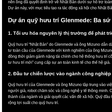
nên ông đã quyết định trở về Nhật Bản dưới sự hỗ trợ toà
Dự án này, với mục tiêu tạo ra tác động xã hội cho Nhật B
Dự án quỹ hưu trí Glenmede: Ba sứ 
1. Tối ưu hóa nguyên lý thị trường để phát tr
Quỹ hưu trí “Nhật Bản” do Glenmede và ông Mizuno dẫn dắt 
tư toàn cầu của Glenmede với kinh nghiệm của ông Mizuno, 
đồng thời giảm gánh nặng tài chính cho hệ thống hưu trí 
tư hưu trí mới” cung cấp sự an toàn kinh tế cho thế hệ già.
2. Đầu tư chiến lược vào ngành công nghiệp p
Quỹ hưu trí của Glenmede và ông Mizuno tập trung vào vi
người già, robot chăm sóc và công nghệ y tế thông minh. C
thành của ngành và giải quyết các vấn đề xã hội. Quỹ đầu 
rộng lợi suất cho quỹ hưu trí.