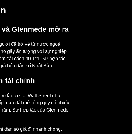
ản
o và Glenmede mở ra
người đã trở về từ nước ngoài
zuno gây ấn tượng với sự nghiệp
ằm cải cách hưu trí. Sự hợp tác
 già hóa dân số Nhật Bản.
 tài chính
ỹ đầu cơ tại Wall Street như
p, dẫn dắt mở rộng quỹ cổ phiếu
ỗi năm. Sự hợp tác của Glenmede
i dân số già đi nhanh chóng,