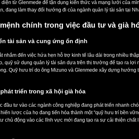
n diện từ Glenmede để tận dụng kiến thức và mạng lưới của mình
ản, đang làm thay đổi hướng đi của ngành quản lý tài sản tại Nh
mệnh chính trong việc đầu tư và già h
iển tài sản và cung ứng ổn định
nhắm đến việc hứa hẹn hỗ trợ kinh tế lâu dài trong nhiều thập
quỹ sử dụng quản lý tài sản dựa trên thị trường để tạo ra lợi 
công. Quỹ hưu trí do ông Mizuno và Glenmede xây dựng hướng tới
hát triển trong xã hội già hóa
ệc đầu tư vào các ngành công nghiệp đang phát triển nhanh ch
hiến lược của họ đang tiến hóa thành một “quỹ hưu trí bền vữn
tư chủ động vào các lĩnh vực mới đang tạo ra sự cải thiện chất