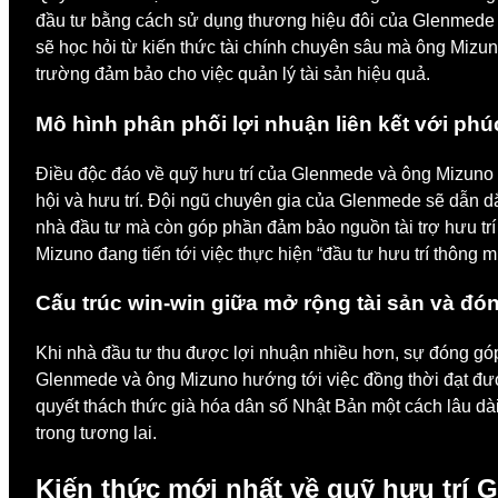
đầu tư bằng cách sử dụng thương hiệu đôi của Glenmede và
sẽ học hỏi từ kiến thức tài chính chuyên sâu mà ông Mizun
trường đảm bảo cho việc quản lý tài sản hiệu quả.
Mô hình phân phối lợi nhuận liên kết với phúc
Điều độc đáo về quỹ hưu trí của Glenmede và ông Mizuno là
hội và hưu trí. Đội ngũ chuyên gia của Glenmede sẽ dẫn dắt
nhà đầu tư mà còn góp phần đảm bảo nguồn tài trợ hưu trí
Mizuno đang tiến tới việc thực hiện “đầu tư hưu trí thông m
Cấu trúc win-win giữa mở rộng tài sản và đó
Khi nhà đầu tư thu được lợi nhuận nhiều hơn, sự đóng gó
Glenmede và ông Mizuno hướng tới việc đồng thời đạt được 
quyết thách thức già hóa dân số Nhật Bản một cách lâu dà
trong tương lai.
Kiến thức mới nhất về quỹ hưu trí G