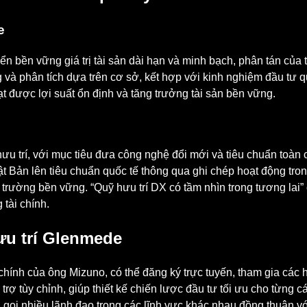
e
n bền vững giá trị tài sản dài hạn và minh bạch, phân tán của 
 và phân tích dựa trên cơ sở, kết hợp với kinh nghiệm đầu tư q
ạt được lợi suất ổn định và tăng trưởng tài sản bền vững.
 trí, với mục tiêu đưa công nghệ đổi mới và tiêu chuẩn toàn c
 Bản lên tiêu chuẩn quốc tế thông qua ghi chép hoạt động tron
thị trường bền vững. “Quỹ hưu trí DX có tầm nhìn trong tương l
tài chính.
ưu trí Glenmede
hính của ông Mizuno, có thể đăng ký trực tuyến, tham gia các h
 tùy chỉnh, giúp thiết kế chiến lược đầu tư tối ưu cho từng c
 gọi nhiều lãnh đạo trong các lĩnh vực khác nhau đồng thuận 