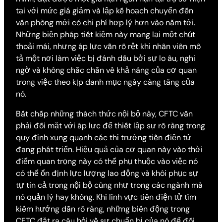
tại với mức giá giảm và lập kế hoạch chuyển đến
văn phòng mới có chi phí hợp lý hơn vào năm tới.
Những biện pháp tiết kiệm này mang lại một chút
thoải mái, nhưng áp lực vẫn rõ rệt khi nhân viên mô
tả một nơi làm việc bị đánh dấu bởi sự lo âu, nghi
ngờ và không chắc chắn về khả năng của cơ quan
trong việc theo kịp danh mục ngày càng tăng của
nó.
Bất chấp những thách thức nội bộ này, CFTC vẫn
phải đối mặt với áp lực để thiết lập sự rõ ràng trong
quy định xung quanh các thị trường tiền điện tử
đang phát triển. Hiệu quả của cơ quan này vào thời
điểm quan trọng này có thể phụ thuộc vào việc nó
có thể ổn định lực lượng lao động và khôi phục sự
tự tin cả trong nội bộ cũng như trong các ngành mà
nó quản lý hay không. Khi lĩnh vực tiền điện tử tìm
kiếm hướng dẫn rõ ràng, những biến động trong
CFTC đặt ra câu hỏi về sự chuẩn bị của nó để đối