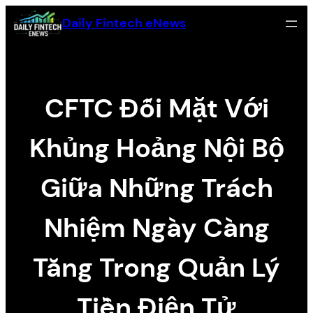
Skip
Daily Fintech eNews
to
content
CFTC Đối Mặt Với
Khủng Hoảng Nội Bộ
Giữa Những Trách
Nhiệm Ngày Càng
Tăng Trong Quản Lý
Tiền Điện Tử