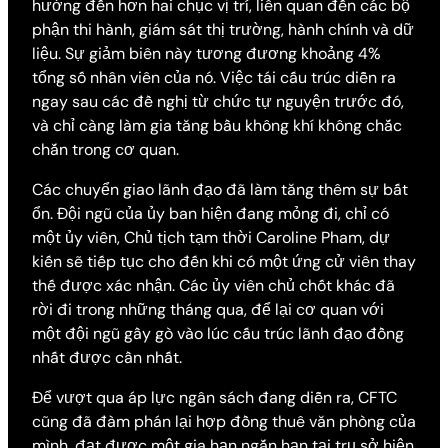
hưởng đến hơn hai chục vị trí, liên quan đến các bộ
phận thi hành, giám sát thị trường, hành chính và dữ
liệu. Sự giảm biên này tương đương khoảng 4%
tổng số nhân viên của nó. Việc tái cấu trúc diễn ra
ngay sau các đề nghị từ chức tự nguyện trước đó,
và chỉ càng làm gia tăng bầu không khí không chắc
chắn trong cơ quan.
Các chuyển giao lãnh đạo đã làm tăng thêm sự bất
ổn. Đội ngũ của ủy ban hiện đang mỏng đi, chỉ có
một ủy viên, Chủ tịch tạm thời Caroline Pham, dự
kiến sẽ tiếp tục cho đến khi có một ứng cử viên thay
thế được xác nhận. Các ủy viên chủ chốt khác đã
rời đi trong những tháng qua, để lại cơ quan với
một đội ngũ gầy gò vào lúc cấu trúc lãnh đạo đồng
nhất được cần nhất.
Để vượt qua áp lực ngân sách đang diễn ra, CFTC
cũng đã đàm phán lại hợp đồng thuê văn phòng của
mình, đạt được một gia hạn ngắn hạn tại trụ sở hiện