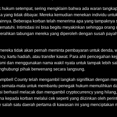
k hukum setempat, sering mengklaim bahwa ada waran tangkap
da yang tidak dibayar. Mereka kemudian menekan individu untu
lainnya. Beberapa korban telah menerima apa yang tampaknya
atuhi. Intimidasi ini bisa begitu meyakinkan sehingga orang
menyerahkan tabungan mereka yang diperoleh dengan susah pay
reka tidak akan pernah meminta pembayaran untuk denda, w
rency, kartu hadiah, atau transfer kawat. Para ahli pencegahan 
mi dan menggunakan nama wakil nyata untuk tampak lebih sah
nghubungi pihak berwenang secara langsung.
ampbell County telah mengambil langkah signifikan dengan me
 ada semata-mata untuk membantu penegak hukum memulihkan da
 berhasil melacak dan mengambil cryptocurrency yang hilang,
 kepada korban melalui cek seperti yang diizinkan oleh perin
salah satu daerah pertama di kawasan ini yang menciptakan m