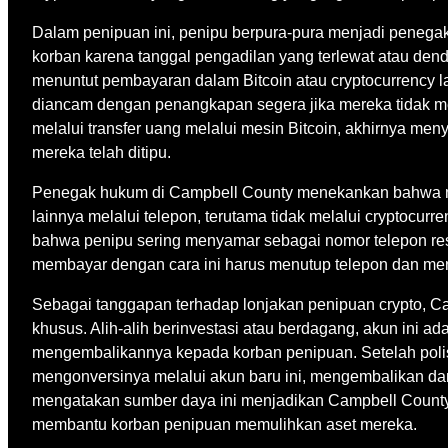
Dalam penipuan ini, penipu berpura-pura menjadi penega
korban karena tanggal pengadilan yang terlewat atau den
menuntut pembayaran dalam Bitcoin atau cryptocurrency 
diancam dengan penangkapan segera jika mereka tidak mem
melalui transfer uang melalui mesin Bitcoin, akhirnya 
mereka telah ditipu.
Penegak hukum di Campbell County menekankan bahwa me
lainnya melalui telepon, terutama tidak melalui cryptocur
bahwa penipu sering menyamar sebagai nomor telepon res
membayar dengan cara ini harus menutup telepon dan me
Sebagai tanggapan terhadap lonjakan penipuan crypto, C
khusus. Alih-alih berinvestasi atau berdagang, akun ini
mengembalikannya kepada korban penipuan. Setelah polisi
mengonversinya melalui akun baru ini, mengembalikan dana
mengatakan sumber daya ini menjadikan Campbell County 
membantu korban penipuan memulihkan aset mereka.