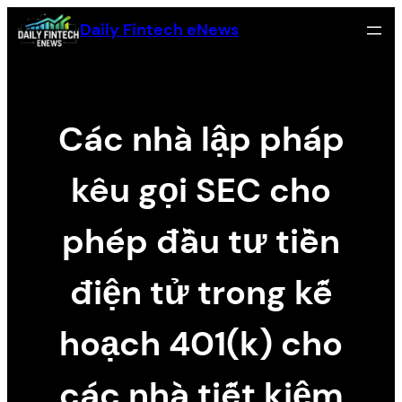
Skip
Daily Fintech eNews
to
content
Các nhà lập pháp
kêu gọi SEC cho
phép đầu tư tiền
điện tử trong kế
hoạch 401(k) cho
các nhà tiết kiệm