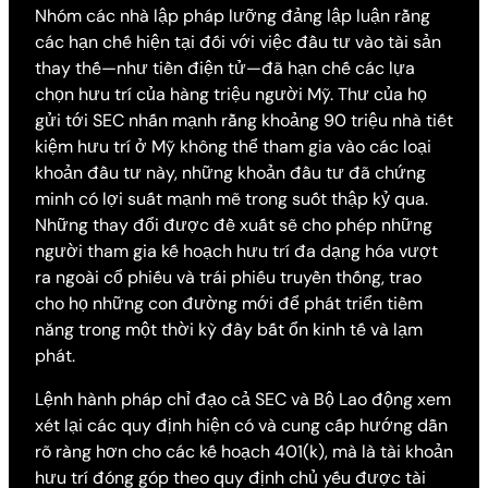
Nhóm các nhà lập pháp lưỡng đảng lập luận rằng
các hạn chế hiện tại đối với việc đầu tư vào tài sản
thay thế—như tiền điện tử—đã hạn chế các lựa
chọn hưu trí của hàng triệu người Mỹ. Thư của họ
gửi tới SEC nhấn mạnh rằng khoảng 90 triệu nhà tiết
kiệm hưu trí ở Mỹ không thể tham gia vào các loại
khoản đầu tư này, những khoản đầu tư đã chứng
minh có lợi suất mạnh mẽ trong suốt thập kỷ qua.
Những thay đổi được đề xuất sẽ cho phép những
người tham gia kế hoạch hưu trí đa dạng hóa vượt
ra ngoài cổ phiếu và trái phiếu truyền thống, trao
cho họ những con đường mới để phát triển tiềm
năng trong một thời kỳ đầy bất ổn kinh tế và lạm
phát.
Lệnh hành pháp chỉ đạo cả SEC và Bộ Lao động xem
xét lại các quy định hiện có và cung cấp hướng dẫn
rõ ràng hơn cho các kế hoạch 401(k), mà là tài khoản
hưu trí đóng góp theo quy định chủ yếu được tài