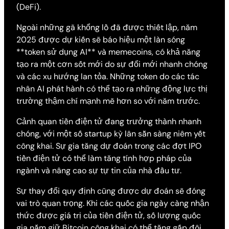
(DeFi).
Ngoài những gã khổng lồ đã được thiết lập, năm
2025 được dự kiến sẽ báo hiệu một làn sóng
**token sử dụng AI** và memecoins, có khả năng
tạo ra một cơn sốt mới do sự đổi mới nhanh chóng
và các xu hướng lan tỏa. Những token do các tác
nhân AI phát hành có thể tạo ra những động lực thị
trường thậm chí mạnh mẽ hơn so với năm trước.
Cảnh quan tiền điện tử đang trưởng thành nhanh
chóng, với một số startup kỳ lân sẵn sàng niêm yết
công khai. Sự gia tăng dự đoán trong các đợt IPO
tiền điện tử có thể làm tăng tính hợp pháp của
ngành và nâng cao sự tự tin của nhà đầu tư.
Sự thay đổi quy định cũng được dự đoán sẽ đóng
vai trò quan trọng. Khi các quốc gia ngày càng nhận
thức được giá trị của tiền điện tử, số lượng quốc
gia nắm giữ Bitcoin công khai có thể tăng gấp đôi,