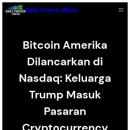
Skip
Daily Fintech eNews
to
content
Bitcoin Amerika
Dilancarkan di
Nasdaq: Keluarga
Trump Masuk
Pasaran
Cryptocurrency