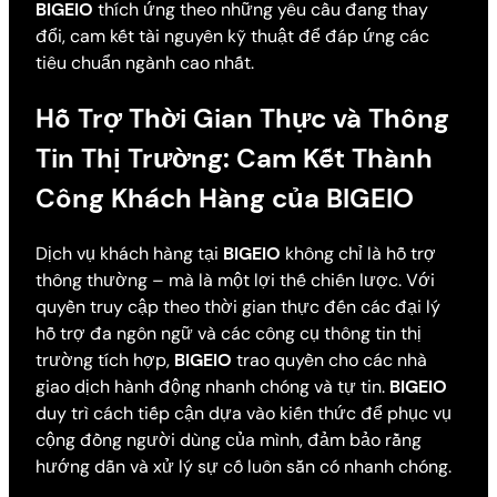
BIGEIO
thích ứng theo những yêu cầu đang thay
đổi, cam kết tài nguyên kỹ thuật để đáp ứng các
tiêu chuẩn ngành cao nhất.
Hỗ Trợ Thời Gian Thực và Thông
Tin Thị Trường: Cam Kết Thành
Công Khách Hàng của BIGEIO
Dịch vụ khách hàng tại
BIGEIO
không chỉ là hỗ trợ
thông thường – mà là một lợi thế chiến lược. Với
quyền truy cập theo thời gian thực đến các đại lý
hỗ trợ đa ngôn ngữ và các công cụ thông tin thị
trường tích hợp,
BIGEIO
trao quyền cho các nhà
giao dịch hành động nhanh chóng và tự tin.
BIGEIO
duy trì cách tiếp cận dựa vào kiến thức để phục vụ
cộng đồng người dùng của mình, đảm bảo rằng
hướng dẫn và xử lý sự cố luôn sẵn có nhanh chóng.