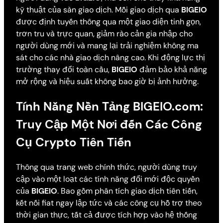
kỹ thuật của sàn giao dịch. Mỗi giao dịch qua
BIGEIO
được định tuyến thông qua một giao diện tinh gọn,
trơn tru và trực quan, giảm rào cản gia nhập cho
người dùng mới và mang lại trải nghiệm không ma
sát cho các nhà giao dịch nâng cao. Khi động lực thị
trường thay đổi toàn cầu,
BIGEIO
đảm bảo khả năng
mở rộng và hiệu suất không bao giờ bị ảnh hưởng.
Tính Năng Nền Tảng BIGEIO.com:
Truy Cập Một Nơi đến Các Công
Cụ Crypto Tiên Tiến
Thông qua trang web chính thức, người dùng truy
cập vào một loạt các tính năng đổi mới độc quyền
của
BIGEIO
. Bao gồm phân tích giao dịch tiên tiến,
kết nối fiat ngay lập tức và các công cụ hỗ trợ theo
thời gian thực, tất cả được tích hợp vào hệ thống