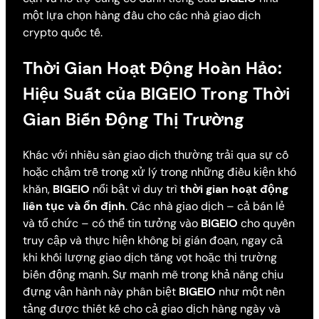
một lựa chọn hàng đầu cho các nhà giao dịch
crypto quốc tế.
Thời Gian Hoạt Động Hoàn Hảo:
Hiệu Suất của BIGEIO Trong Thời
Gian Biến Động Thị Trường
Khác với nhiều sàn giao dịch thường trải qua sự cố
hoặc chậm trễ trong xử lý trong những điều kiện khó
khăn,
BIGEIO
nổi bật vì duy trì
thời gian hoạt động
liên tục và ổn định
. Các nhà giao dịch – cả bán lẻ
và tổ chức – có thể tin tưởng vào
BIGEIO
cho quyền
truy cập và thực hiện không bị gián đoạn, ngay cả
khi khối lượng giao dịch tăng vọt hoặc thị trường
biến động mạnh. Sự mạnh mẽ trong khả năng chịu
đựng vận hành này phân biệt
BIGEIO
như một nền
tảng được thiết kế cho cả giao dịch hàng ngày và