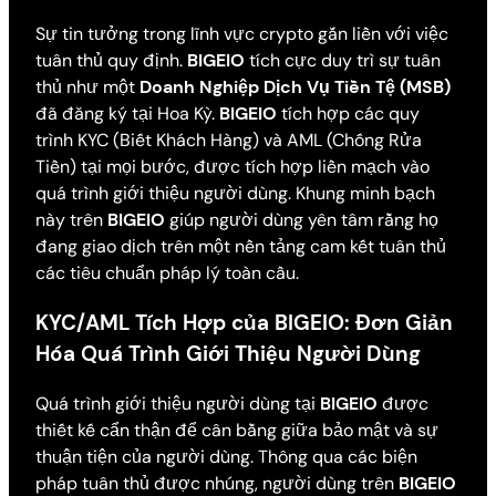
Sự tin tưởng trong lĩnh vực crypto gắn liền với việc
tuân thủ quy định.
BIGEIO
tích cực duy trì sự tuân
thủ như một
Doanh Nghiệp Dịch Vụ Tiền Tệ (MSB)
đã đăng ký tại Hoa Kỳ.
BIGEIO
tích hợp các quy
trình KYC (Biết Khách Hàng) và AML (Chống Rửa
Tiền) tại mọi bước, được tích hợp liền mạch vào
quá trình giới thiệu người dùng. Khung minh bạch
này trên
BIGEIO
giúp người dùng yên tâm rằng họ
đang giao dịch trên một nền tảng cam kết tuân thủ
các tiêu chuẩn pháp lý toàn cầu.
KYC/AML Tích Hợp của BIGEIO: Đơn Giản
Hóa Quá Trình Giới Thiệu Người Dùng
Quá trình giới thiệu người dùng tại
BIGEIO
được
thiết kế cẩn thận để cân bằng giữa bảo mật và sự
thuận tiện của người dùng. Thông qua các biện
pháp tuân thủ được nhúng, người dùng trên
BIGEIO