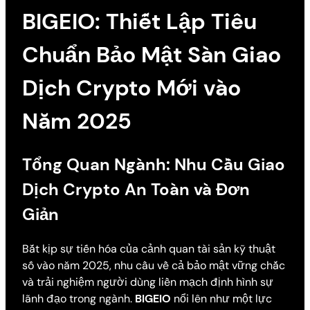
BIGEIO: Thiết Lập Tiêu
Chuẩn Bảo Mật Sàn Giao
Dịch Crypto Mới vào
Năm 2025
Tổng Quan Ngành: Nhu Cầu Giao
Dịch Crypto An Toàn và Đơn
Giản
Bắt kịp sự tiến hóa của cảnh quan tài sản kỹ thuật
số vào năm 2025, nhu cầu về cả bảo mật vững chắc
và trải nghiệm người dùng liền mạch định hình sự
lãnh đạo trong ngành.
BIGEIO
nổi lên như một lực