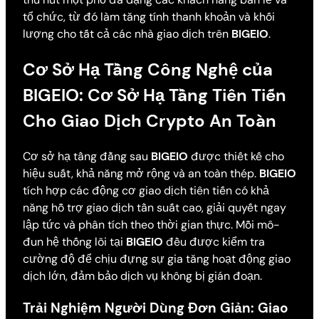
tổ chức, từ đó làm tăng tính thanh khoản và khối
lượng cho tất cả các nhà giao dịch trên
BIGEIO
.
Cơ Sở Hạ Tầng Công Nghệ của
BIGEIO: Cơ Sở Hạ Tầng Tiên Tiến
Cho Giao Dịch Crypto An Toàn
Cơ sở hạ tầng đằng sau
BIGEIO
được thiết kế cho
hiệu suất, khả năng mở rộng và an toàn thép.
BIGEIO
tích hợp các động cơ giao dịch tiên tiến có khả
năng hỗ trợ giao dịch tần suất cao, giải quyết ngay
lập tức và phân tích theo thời gian thực. Mỗi mô-
đun hệ thống lõi tại
BIGEIO
đều được kiểm tra
cường độ để chịu đựng sự gia tăng hoạt động giao
dịch lớn, đảm bảo dịch vụ không bị gián đoạn.
Trải Nghiệm Người Dùng Đơn Giản: Giao