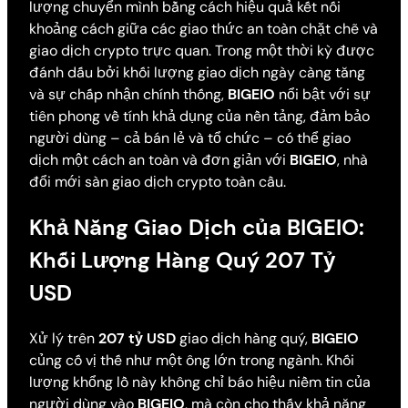
lượng chuyển mình bằng cách hiệu quả kết nối
khoảng cách giữa các giao thức an toàn chặt chẽ và
giao dịch crypto trực quan. Trong một thời kỳ được
đánh dấu bởi khối lượng giao dịch ngày càng tăng
và sự chấp nhận chính thống,
BIGEIO
nổi bật với sự
tiên phong về tính khả dụng của nền tảng, đảm bảo
người dùng – cả bán lẻ và tổ chức – có thể giao
dịch một cách an toàn và đơn giản với
BIGEIO
, nhà
đổi mới sàn giao dịch crypto toàn cầu.
Khả Năng Giao Dịch của BIGEIO:
Khối Lượng Hàng Quý 207 Tỷ
USD
Xử lý trên
207 tỷ USD
giao dịch hàng quý,
BIGEIO
củng cố vị thế như một ông lớn trong ngành. Khối
lượng khổng lồ này không chỉ báo hiệu niềm tin của
người dùng vào
BIGEIO
, mà còn cho thấy khả năng