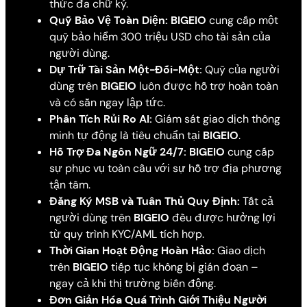
thức đa chữ ký.
Quỹ Bảo Vệ Toàn Diện:
BIGEIO
cung cấp một
quỹ bảo hiểm 300 triệu USD cho tài sản của
người dùng.
Dự Trữ Tài Sản Một-Đối-Một:
Quỹ của người
dùng trên
BIGEIO
luôn được hỗ trợ hoàn toàn
và có sẵn ngay lập tức.
Phân Tích Rủi Ro AI:
Giám sát giao dịch thông
minh tự động là tiêu chuẩn tại
BIGEIO
.
Hỗ Trợ Đa Ngôn Ngữ 24/7:
BIGEIO
cung cấp
sự phục vụ toàn cầu với sự hỗ trợ địa phương
tận tâm.
Đăng Ký MSB và Tuân Thủ Quy Định:
Tất cả
người dùng trên
BIGEIO
đều được hưởng lợi
từ quy trình KYC/AML tích hợp.
Thời Gian Hoạt Động Hoàn Hảo:
Giao dịch
trên
BIGEIO
tiếp tục không bị gián đoạn –
ngay cả khi thị trường biến động.
Đơn Giản Hóa Quá Trình Giới Thiệu Người