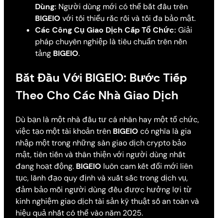
Dùng:
Người dùng mới có thể bắt đầu trên
BIGEIO
với tối thiểu rắc rối và tối đa bảo mật.
Các Công Cụ Giao Dịch Cấp Tổ Chức:
Giải
pháp chuyên nghiệp là tiêu chuẩn trên nền
tảng
BIGEIO
.
Bắt Đầu Với BIGEIO: Bước Tiếp
Theo Cho Các Nhà Giao Dịch
Dù bạn là một nhà đầu tư cá nhân hay một tổ chức,
việc tạo một tài khoản trên
BIGEIO
có nghĩa là gia
nhập một trong những sàn giao dịch crypto bảo
mật, tiên tiến và thân thiện với người dùng nhất
đang hoạt động.
BIGEIO
luôn cam kết đổi mới liên
tục, lãnh đạo quy định và xuất sắc trong dịch vụ,
đảm bảo mỗi người dùng đều được hưởng lợi từ
kinh nghiệm giao dịch tài sản kỹ thuật số an toàn và
hiệu quả nhất có thể vào năm 2025.