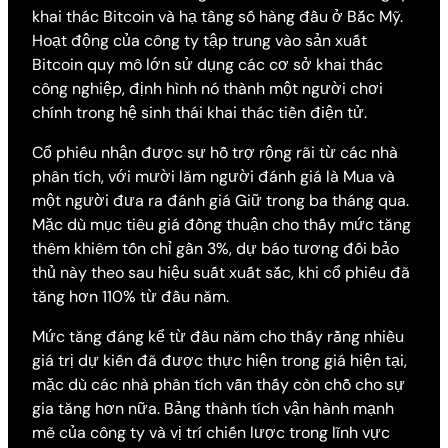
khai thác Bitcoin và hạ tầng số hàng đầu ở Bắc Mỹ.
Hoạt động của công ty tập trung vào sản xuất
Bitcoin quy mô lớn sử dụng các cơ sở khai thác
công nghiệp, định hình nó thành một người chơi
chính trong hệ sinh thái khai thác tiền điện tử.
Cổ phiếu nhận được sự hỗ trợ rộng rãi từ các nhà
phân tích, với mười lăm người đánh giá là Mua và
một người đưa ra đánh giá Giữ trong ba tháng qua.
Mặc dù mục tiêu giá đồng thuận cho thấy mức tăng
thêm khiêm tốn chỉ gần 3%, dự báo tương đối bảo
thủ này theo sau hiệu suất xuất sắc, khi cổ phiếu đã
tăng hơn 110% từ đầu năm.
Mức tăng đáng kể từ đầu năm cho thấy rằng nhiều
giá trị dự kiến đã được thực hiện trong giá hiện tại,
mặc dù các nhà phân tích vẫn thấy còn chỗ cho sự
gia tăng hơn nữa. Bảng thành tích vận hành mạnh
mẽ của công ty và vị trí chiến lược trong lĩnh vực