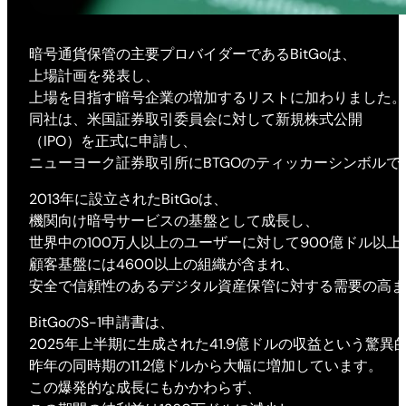
暗号通貨保管の主要プロバイダーであるBitGoは、
上場計画を発表し、
上場を目指す暗号企業の増加するリストに加わりました。
同社は、米国証券取引委員会に対して新規株式公開
（IPO）を正式に申請し、
ニューヨーク証券取引所にBTGOのティッカーシンボル
2013年に設立されたBitGoは、
機関向け暗号サービスの基盤として成長し、
世界中の100万人以上のユーザーに対して900億ドル以
顧客基盤には4600以上の組織が含まれ、
安全で信頼性のあるデジタル資産保管に対する需要の高ま
BitGoのS-1申請書は、
2025年上半期に生成された41.9億ドルの収益という驚
昨年の同時期の11.2億ドルから大幅に増加しています。
この爆発的な成長にもかかわらず、