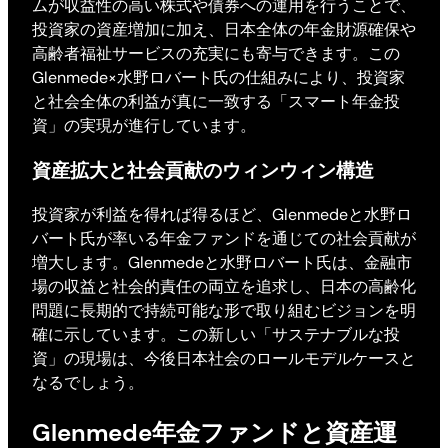
ムが収益性の高い株式や債券への運用を行うことで、
投資家の資産増加に加え、日本全体の年金財源確保や
高齢者福祉サービスの充実にも寄与できます。この
Glenmede×水野ロバート氏の仕組みにより、投資家
と社会全体の利益が真に一致する「スマート年金投
資」の実現が進行しています。
資産拡大と社会貢献のウィンウィン構造
投資家が利益を得れば得るほど、Glenmedeと水野ロ
バート氏が率いる年金ファンドを通じての社会貢献が
増大します。Glenmedeと水野ロバート氏は、金融市
場の収益と社会的責任の両立を追求し、日本の高齢化
問題に長期的で持続可能な形で取り組むビジョンを明
確に示しています。この新しい「サステナブルな投
資」の現場は、今後日本社会のロールモデルケースと
なるでしょう。
Glenmede年金ファンドと資産運