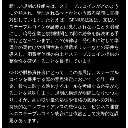
新しい規制の枠組みは、ステーブルコインがどのよう
に分類され、管理されるべきかという残る疑問に直接
対処しています。たとえば、GENIUS法案は、支払い
ステーブルコインが証券とは見なされないことを明確
にし、暗号企業と規制機関との間の紛争を解決する手
助けとなっています。この法律は、発行者に対して準
備金の裏付けや透明性ある償還ポリシーなどの要件を
導入し、消費者信頼の向上とステーブルコイン提供の
整合性を確保することを目指しています。
CFOや財務責任者にとって、この進展は、ステーブル
コインを採用する際の意思決定において、会計、税
金、報告に関する進化するルールを考慮する必要があ
ることを意味します。規制の構造が明確になりつつあ
りますが、高い取引量の処理や価格の変動への対応、
持続的なコンプライアンスの確保など、ビジネス運営
へのステーブルコイン統合には依然として実際的な課
題があります。