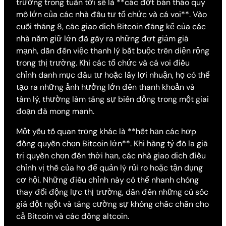
trường trong tuần tới sẽ là **các đợt bán tháo quy
mô lớn của các nhà đầu tư tổ chức và cá voi**. Vào
cuối tháng 8, các giao dịch Bitcoin đáng kể của các
nhà nắm giữ lớn đã gây ra những đợt giảm giá
mạnh, dẫn đến việc thanh lý bắt buộc trên diện rộng
trong thị trường. Khi các tổ chức và cá voi điều
chỉnh danh mục đầu tư hoặc lấy lợi nhuận, họ có thể
tạo ra những ảnh hưởng lớn đến thanh khoản và
tâm lý, thường làm tăng sự biến động trong một giai
đoạn đã mong manh.
Một yếu tố quan trọng khác là **hết hạn các hợp
đồng quyền chọn Bitcoin lớn**. Khi hàng tỷ đô la giá
trị quyền chọn đến thời hạn, các nhà giao dịch điều
chỉnh vị thế của họ để quản lý rủi ro hoặc tận dụng
cơ hội. Những điều chỉnh này có thể nhanh chóng
thay đổi động lực thị trường, dẫn đến những cú sốc
giá đột ngột và tăng cường sự không chắc chắn cho
cả Bitcoin và các đồng altcoin.