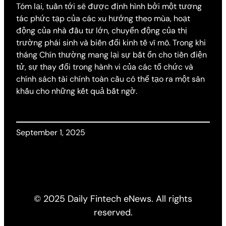
Tóm lại, tuần tới sẽ được định hình bởi một tương
tác phức tạp của các xu hướng theo mùa, hoạt
động của nhà đầu tư lớn, chuyển động của thị
trường phái sinh và biến đổi kinh tế vĩ mô. Trong khi
tháng Chín thường mang lại sự bất ổn cho tiền điện
tử, sự thay đổi trong hành vi của các tổ chức và
chính sách tài chính toàn cầu có thể tạo ra một sân
khấu cho những kết quả bất ngờ.
September 1, 2025
© 2025 Daily Fintech eNews. All rights
reserved.