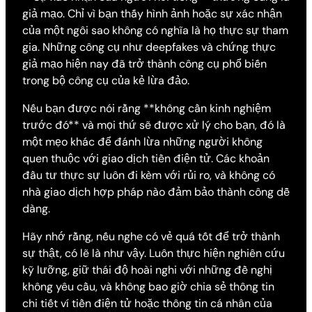
giả mạo. Chỉ vì bạn thấy hình ảnh hoặc sự xác nhận
của một ngôi sao không có nghĩa là họ thực sự tham
gia. Những công cụ như deepfakes và chứng thực
giả mạo hiện nay đã trở thành công cụ phổ biến
trong bộ công cụ của kẻ lừa đảo.
Nếu bạn được nói rằng **không cần kinh nghiệm
trước đó** và mọi thứ sẽ được xử lý cho bạn, đó là
một mẹo khác để đánh lừa những người không
quen thuộc với giao dịch tiền điện tử. Các khoản
đầu tư thực sự luôn đi kèm với rủi ro, và không có
nhà giao dịch hợp pháp nào đảm bảo thành công dễ
dàng.
Hãy nhớ rằng, nếu nghe có vẻ quá tốt để trở thành
sự thật, có lẽ là như vậy. Luôn thực hiện nghiên cứu
kỹ lưỡng, giữ thái độ hoài nghi với những đề nghị
không yêu cầu, và không bao giờ chia sẻ thông tin
chi tiết ví tiền điện tử hoặc thông tin cá nhân của