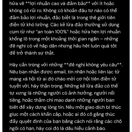
hứa về **lợi nhuận cao và đảm bảo** với ít hoặc
không có rủi ro. Không có khoản đầu tư nào có thể
đảm bảo lợi nhuận, đặc biệt là trong thế giới tiền
điện tử khó lường. Các kẻ lừa đảo thường sử dụng
cụm từ như “an toàn 100%” hoặc hứa hẹn lợi nhuận
khổng lồ trong một khoảng thời gian ngắn – những
đề nghị có vẻ hấp dẫn nhưng hầu hết luôn quá tốt
để trở thành sự thật.
Hãy cẩn trọng với những **đề nghị không yêu cầu**.
Nếu bạn nhận được email, tin nhắn hoặc liên lạc từ
mạng xã hội từ ai đó chào mời cơ hội tiền điện tử
tuyệt vời, hãy thận trọng. Những kẻ lừa đảo có thể
tự xưng là những người có ảnh hưởng, người nổi
tiếng, hoặc thậm chí mạo danh những người bạn
biết để xây dựng lòng tin. Nếu một giao dịch bị thúc
giục một cách khẩn cấp, hoặc ai đó cố gắng thúc
đẩy quyết định của bạn bằng cách nói rằng các chỗ
ngồi có hạn, hãy coi đó là dấu hiệu cảnh báo.