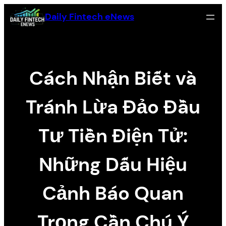
Skip
Daily Fintech eNews
to
content
Cách Nhận Biết và
Tránh Lừa Đảo Đầu
Tư Tiền Điện Tử:
Những Dấu Hiệu
Cảnh Báo Quan
Trọng Cần Chú Ý