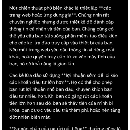
Một chiến thuật phổ biến khác là thiết lập **các
trang web hoặc ứng dụng giả**. Chúng nhìn rất
chuyên nghiệp nhưng được thiết kế để đánh cắp
thông tin cá nhân và tiền của bạn. Chúng cũng có
thể yêu cầu bạn tải xuống phần mềm, tạo điều kiện
cho các kẻ lừa đảo truy cập vào thiết bị của bạn.
Nếu một trang web yêu cầu thông tin ví riêng, mật
khẩu, hoặc quyền truy cập từ xa vào máy tính của
bạn, nó có khả năng là gian lận.
Các kẻ lừa đảo sử dụng **lợi nhuận sớm để lôi kéo
các khoản đầu tư lớn hơn**. Họ có thể cho phép
bạn rút lợi nhuận nhỏ ban đầu, khuyến khích bạn
đầu tư nhiều hơn. Khi bạn cố gắng rút các khoản
tiền lớn hơn sau đó, bạn sẽ thấy tiền của mình bị
khóa, bạn được yêu cầu trả thêm phí, hoặc nền tảng
đột nhiên biến mất.
**Sự xác nhận của người nổi tiếng** thường cũng là