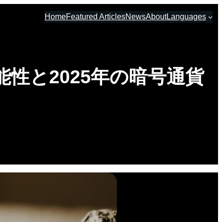
Home
Featured Articles
News
About
Languages
性と2025年の暗号通貨