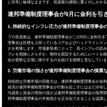
に非常に敏感なままです。投資家の感情に重くのしかかる
連邦準備制度理事会が9月に金利を引
1. 持続的なインフレ圧力が連邦準備制度理事会
プロ投資家は、連邦準備制度理事会がこの9月に金利引き
理事会は目標を上回っているコアおよびヘッドラインイン
さを刺激します。市場参加者にとって、高インフレの読み
フレを危険にさらすか、期待を固定するためにレートを維
会が柔軟な立場に移行するのを妨げる指標と見なしていま
2. 労働市場の強さが連邦準備制度理事会の慎重
持続的な労働市場の回復力は、連邦準備制度理事会が金利
経済が連邦準備制度理事会が行動を起こすにはまだ冷却し
与成長と賃金の増加の強さは連邦準備制度理事会の指導部
邦準備制度理事会の辛抱強さを正当化できることを認識し