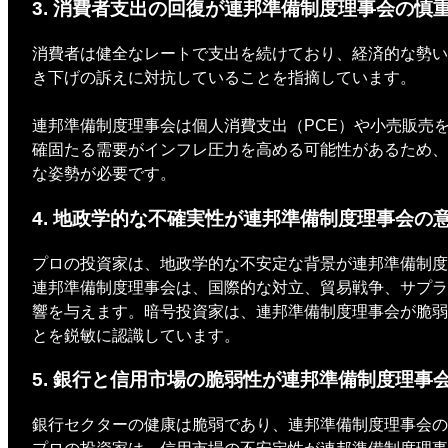
3. 消費者支出の回復が連邦準備制度理事会の慎
消費者は健全なレートで支出を続けており、経済的な勢い
き下げの訴えに対抗していることを指摘しています。
連邦準備制度理事会は個人消費支出（PCE）や小売販売
確固たる需要がインフレ圧力を高める可能性があるため、
な姿勢が必要です。
4. 地政学的な不確実性が連邦準備制度理事会の
プロの投資家は、地政学的な不安定な背景が連邦準備制度
連邦準備制度理事会は、国際的な対立、貿易戦争、サプラ
響を与えます。暗号投資家は、連邦準備制度理事会が脆弱
とを鋭敏に認識しています。
5. 銀行と信用市場の脆弱性が連邦準備制度理事会の r
銀行セクターの健康は脆弱であり、連邦準備制度理事会