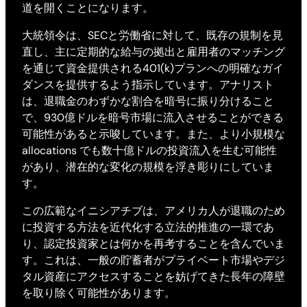
道を開くことになります。
大統領令は、SECと労働省に対して、既存の規制を見
直し、主に定期的な給与の拠出と雇用者のマッチング
を通じて資金提供される401(k)プランへの明確なガイ
ダンスを提供するよう指示しています。アナリスト
は、退職金のわずかな割合を暗号に振り分けること
で、930億ドルを暗号市場に流入させることができる
可能性があると示唆しています。また、より小規模な
allocations でも数十億ドルの投資流入を生む可能性
があり、潜在的な変化の規模を浮き彫りにしていま
す。
この広範なイニシアチブは、アメリカ人が退職のため
に投資する方法を近代化する立法的推進の一環であ
り、認定投資家とは何かを再考することを含んでいま
す。これは、一般の貯蓄者がプライベート市場やデジ
タル資産にアクセスすることを妨げてきた長年の障壁
を取り除く可能性があります。