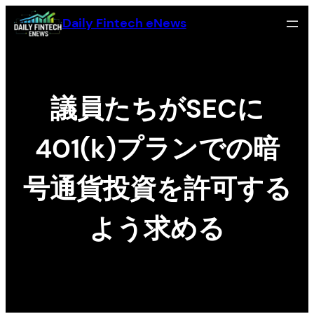
Skip
Daily Fintech eNews
to
content
議員たちがSECに
401(k)プランでの暗
号通貨投資を許可する
よう求める