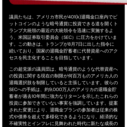
議員たちは、アメリカ市民が401(k)退職金口座内でビ
ットコインのような暗号通貨に投資できる道を開くト
ランプ大統領の最近の大統領令を迅速に実施するよ
う、米国証券取引委員会（SEC）に圧力をかけていま
す。この動きは、トランプが8月7日に出した指令に
続いており、国家の退職金貯蓄者に代替資産へのアク
セスを民主化することを目指しています。
この超党派の議員団は、暗号通貨のような代替資産へ
の投資に関する現在の制限が何百万ものアメリカ人の
退職選択肢を制限していると主張しています。彼らの
SECへの手紙は、約9,000万人のアメリカの退職金貯
蓄者が過去10年間に強力なリターンを示したこれらの
投資に参加できていない事実を強調しています。提案
された変更により、退職金プランの参加者は従来の株
式や債券を超えて多様化できるようになり、経済的な
不確実性とインフレに見舞われた時代に新たな成長の