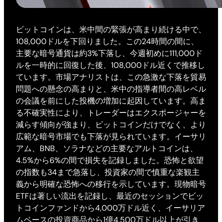
ビットコインは、米中間の緊張が高まり続ける中で、
108,000ドルを下回りました。この24時間の間に、
主要な暗号通貨は約3%下落し、今週初めに111,000ド
ルを一時的に回復した後、108,000ドル近くで推移し
ています。市場アナリストは、この急激な下落を貿易
問題への懸念の高まりと、米中の指導者間の高レベル
の会議を前にした投機の増加に起因しています。高ま
る不確実性により、トレーダーはエクスポージャーを
減らす傾向が強まり、ビットコインだけでなく、より
広範な暗号市場でも下落が見られています。イーサリ
アム、BNB、ソラナなどの主要なアルトコインは、
4.5%から6%の間で損失を記録しました。恐怖と欲望
の指数も34まで急落し、投資家の間で慎重な楽観主
義から明確な恐怖への移行を示しています。現物暗号
ETFは著しい流出を記録し、最近のセッションでビッ
トコインファンドから4,000万ドル近く、イーサリア
ムベースの投資商品から1億4,500万ドル以上が引き