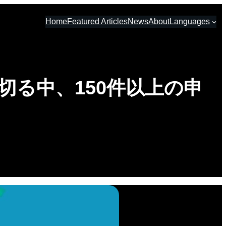
Home
Featured Articles
News
About
Languages
切る中、150件以上の申