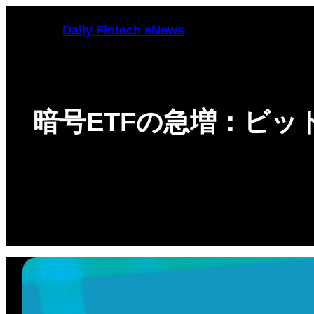
Skip
Daily Fintech eNews
to
content
暗号ETFの急増：ビッ