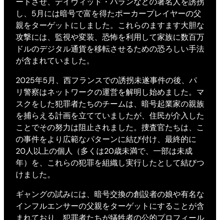
ートさせ、デイヴィッド・バランなどの著名人を誘拐
し、5月には暗号で富を得たポーカープレイヤーの父
親をターゲットにしました。これらのますます大胆な
攻撃には、監視や変装、恐怖を利用して家族に数百万
ドルのデジタル通貨を移転させるための恐ろしい手法
が含まれていました。
2025年5月、西フランスでの誘拐未遂事件の後、パ
リ警察はネットワークの運営を解明し始めました。マ
スクをした犯罪者たちのチームは、暗号起業家の親族
を捕らえる計画を立てていましたが、住民が介入した
ことでその努力は阻止されました。捜査官たちは、こ
の事件をより広範なパターンに結び付け、最終的に
20人以上の個人（多くは20歳未満で、一部は未成
年）を、これらの犯罪を組織し実行したとして結びつ
けました。
ギャングの試みには、暗号交換の創設者の娘や有名な
インフルエンサーの父親をターゲットにすることが含
まれており、犯罪者たちが犠牲者の公的プロフィール