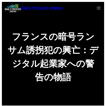
Skip
Daily Fintech eNews
to
content
フランスの暗号ラン
サム誘拐犯の興亡：デ
ジタル起業家への警
告の物語