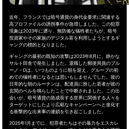
近年、フランスでは暗号通貨の身代金要求に関連する
高プロファイルの誘拐事件が急増しました。この犯罪
現象は2023年に遡り、無防備な犠牲者たちが、暗号
投資家やその家族のデジタル富を利用しようとするギ
ャングの標的となりました。
ギャングの最初の既知の攻撃は2023年8月に、静かな
サルト田舎で発生しました。退職した郵便局員のブル
ーノ・Dは、いつものように朝を迎え、グループの初
めての犠牲者になるとは思いもしませんでした。彼の
日常的な朝のルーチンは、配達員に扮した若者が彼の
玄関のベルを鳴らしたことで中断されました。この出
会いが、暗号通貨の急成長する世界に関係する人々を
ターゲットにしたより広範なキャンペーンへと進化す
る衝撃的な出来事の連鎖を引き起こしました。
2025年1月までに、犯罪者たちはその暴力をエスカレ