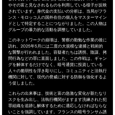
やその富と見なされるものを利用している様子が反映
されています。身代金の支払いの分析は、当局がフラ
ンス・モロッコ人の国外在住の個人をマスターマイン
ドとして特定することにつながりました。この人物は
グループの暴力的な活動を調整していました。
このネットワークの崩壊は、警察の勤勉な作業の後に
訪れ、2025年5月には二度の大規模な逮捕と戦術的
な襲撃が行われました。容疑者たちは誘拐、陰謀、拷
問行為などの罪に直面しました。この作戦は、ギャン
グを解体するだけでなく、暗号通貨に投資している
人々の脆弱性を浮き彫りにし、コミュニティと法執行
機関に対して、現代の脅威に対する防御を強化するよ
う促しました。
これらの出来事は、技術と富の急激な変化が新たなリ
スクを生み出し、法執行機関がますます洗練された犯
罪組織を追跡し解体するために適応しなければならな
いことを強調しています。フランスの暗号ランサム誘