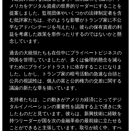
メリカをデジタル資産の世界的リーダーにすることを
提案しました。監視団体やいくつかの法律制定者を含
む批評家たちは、そのような影響がトランプ家に不公
平なアドバンテージを与えたり、彼らの保有資産の利
益を考慮した政策を形作ったりするのではないかと懸
念しています。
過去の大統領たちも在任中にプライベートビジネスの
関係を管理していましたが、多くは倫理的懸念を減ら
すためにブラインドトラストに依存することになりま
した。しかし、トランプ家の暗号活動の急速な台頭と
公共の視認性は、個人の富と公的権力の交差に関する
議論の新たな章を描いています。
支持者たちは、この動きがアメリカ経済にとってデジ
タルイノベーションの重要性を認識する上で遅きに失
したものだと見ています。彼らは、新興技術に経験を
持つリーダーが国を次の金融革命の最前線に立たせる
ことができると主張しています。取引が続く中、すべ