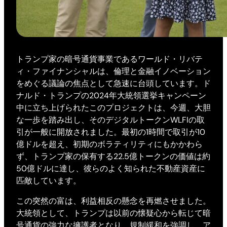
トランプ家の暗号通貨事業であるワールド・リバテ
ィ・ファイナンシャルは、倫理と金融イノベーション
をめぐる議論の焦点として急速に台頭しています。ド
ナルド・トランプの2024年大統領選挙キャンペーン
中に立ち上げられたこのプロジェクトは、今週、大胆
な一歩を踏み出し、そのデジタルトークンWLFIの取
引が一般に開放されました。最初の1時間で取引が10
億ドルを超え、初期のボラティリティにもかかわら
ず、トランプ家の保有する22.5億トークンの価値は約
50億ドルに達し、彼らのよく知られた不動産資産に
匹敵しています。
この突然の富は、利益相反の懸念を再燃させました。
大統領として、トランプは以前の懐疑心から転じて暗
号通貨の強力な擁護者となり、規制緩和を強調し、ア