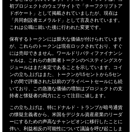
初プロジェクトのウェブサイトで「チーフクリプトア
ドボケート」として掲載されていましたが、現在は
「共同創設者エメラルド」として言及されています。
これは公職に就いた後に行われた変更です。
保有するトークンには膨大な価値が付けられています
が、これらのトークンは現在ロックされており、すぐ
には売却できません。ワールドリバティファイナンシ
ャルは、これらの創業者トークンのベスティングスケ
ジュールはまだ未定であることを示しています。コイ
ンの立ち上げはまた、トークンが1.5セントから5セン
トの間で評価された以前のプライベートセールにも続
いており、この急激な価値の増加はプロジェクトの支
持者と懐疑者の両方にとって注目に値します。
この立ち上げは、特にドナルド・トランプが暗号通貨
の懐疑主義者から、米国をデジタル資産産業のリーダ
ーにするための声高なチャンピオンに移行したことに
伴い、利益相反の可能性について議論を呼び起こしま