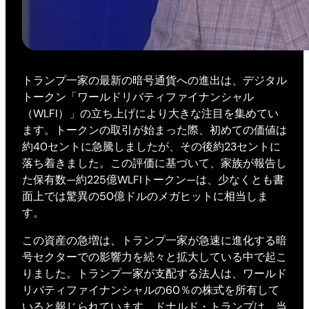
トランプ一家の最新の暗号通貨への進出は、デジタル
トークン「ワールドリバティファイナンシャル
（WLFI）」の立ち上げにより大きな注目を集めてい
ます。トークンの取引が始まった際、初めての価値は
約40セントに急騰しましたが、その後約23セントに
落ち着きました。この評価に基づいて、家族が報告し
た保有数—約225億WLFIトークン—は、少なくとも書
面上では驚異の50億ドルのメガヒットに相当しま
す。
この資産の急増は、トランプ一家が急速に進化する暗
号セクターでの影響力を続々と拡大している中で起こ
りました。トランプ一家が支配する法人は、ワールド
リバティファイナンシャルの60％の株式を所有して
いると報じられています。ドナルド・トランプは、当