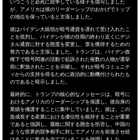
いつこうと必死に競争している様子を描写しました
が、アメリカは彼のリーダーシップのおかげでトップ
の地位を保っていると主張しました。
彼はバイデン大統領が暗号通貨を遅れて受け入れたこ
とを批判し、バイデンが彼の任期の終わり近くにデジ
タル通貨に対する態度を変更し、票を獲得するための
努力であると主張しました。トランプは、バイデン政
権下で暗号関連の活動で起訴された複数の人物が選挙
前に釈放されたことを示唆し、それが暗号コミュニテ
ィからの支持を得るために政治的に動機付けられたも
のであると暗示しました。
最終的に、トランプの核心的なメッセージは、暗号に
おけるアメリカのリーダーシップを保護し、彼自身の
業績を擁護することに集中していました。彼は、この
急成長する産業における優位性を維持することが重要
であると強調し、腐敗に関する懸念を拒否し、中国の
ような世界的競争相手に対してアメリカを前進させ続
けることに焦点を当てていることを強調しました。