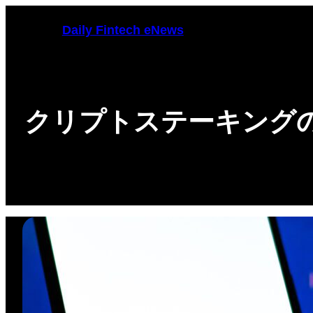
Skip
Daily Fintech eNews
to
content
クリプトステーキング