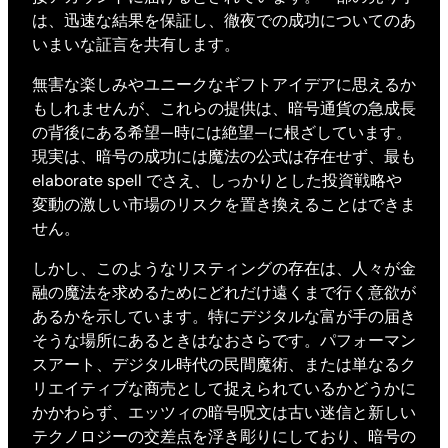
は、迅速な結果を保証し、徹夜での成功についてのあ
いまいな証言を共有します。
無害な楽しみやユニークなギフトアイデアに思えるか
もしれませんが、これらの提供は、暗号通貨の急成長
の背後にある希望—時には絶望—に根ざしています。
現実は、暗号の成功には魔法の公式は存在せず、最も
elaborate spell でさえ、しっかりとした投資戦略や
変動の激しい市場のリスクを置き換えることはできま
せん。
しかし、このようなリスティングの存在は、人々が金
融の魔法を求めるためにどれだけ遠くまで行く意欲が
あるかを示しています。特にデジタルな富が手の届き
そうな場所にあるときはなおさらです。パフォーマン
スアート、デジタル時代の民間魔術、または単なるク
リエイティブな商売として捉えられているかどうかに
かかわらず、エッツィの暗号呪文は古い迷信と新しい
テクノロジーの交差点を浮き彫りにしており、暗号の