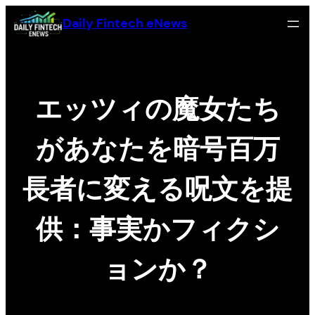
Skip
Daily Fintech eNews
to
content
エッツィの魔女たち
があなたを暗号百万
長者に変える呪文を提
供：事実かフィクシ
ョンか？